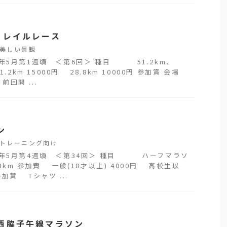
トレイルレース
美しい景観
1年5月第1週頃 ＜第6回＞ 種目 51.2km、
1.2km 15000円 28.8km 10000円 参加賞 会場
回開 ...
ン
トレーニング向け
1年5月第4週頃 ＜第34回＞ 種目 ハーフマラソ
3km 参加費 一般(18才以上) 4000円 高校生以
参加賞 Tシャツ ...
西脇子午線マラソン