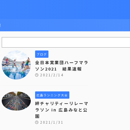
報
ブログ
全日本実業団ハーフマラ
ソン2021 結果速報
2021/2/14
広島ランニング大会
絆チャリティーリレーマ
ラソン in 広島みなと公
園
2021/1/31