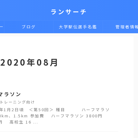
ランサーチ
一
ブログ
大学駅伝選手名鑑
管理者情
020年08月
マラソン
トレーニング向け
2年1月2日頃 ＜第50回＞ 種目 ハーフマラソ
、3km、1.5km 参加費 ハーフマラソン 3800円
円 高校生 16 ...