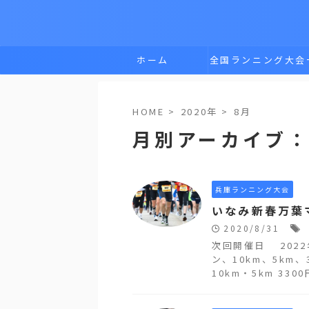
ホーム
全国ランニング大会
覧
HOME
>
2020年
>
8月
月別アーカイブ：2
兵庫ランニング大会
いなみ新春万葉
2020/8/31
次回開催日 202
ン、10km、5km
10km・5km 3300