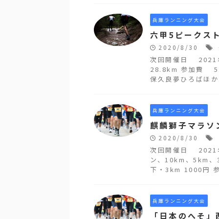
兵庫ランニング大会
六甲5ピークス
2020/8/30
次回開催日 202
28.8km 参加費 5
保久良夢ひろばほか 前
兵庫ランニング大会
麒麟獅子マラソ
2020/8/30
次回開催日 202
ン、10km、5km、
下・3km 1000円 
兵庫ランニング大会
「日本のへそ」