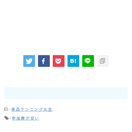
-
青森ランニング大会
-
参加費が安い