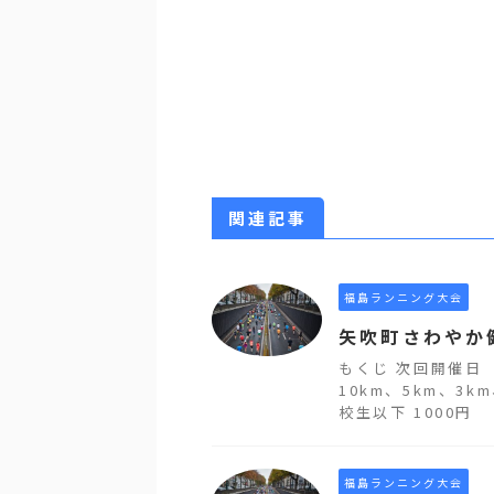
関連記事
福島ランニング大会
矢吹町さわやか
もくじ 次回開催日
10km、5km、3k
校生以下 1000円 親
福島ランニング大会