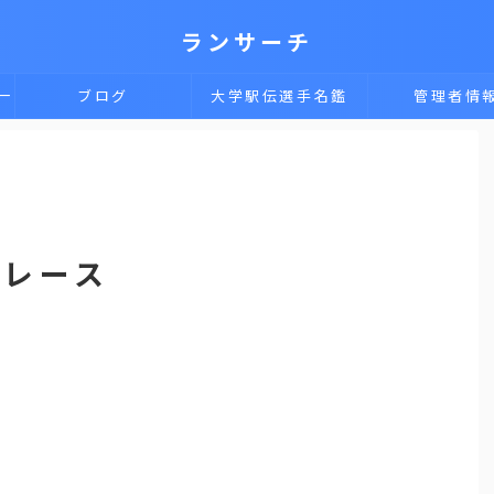
ランサーチ
一
ブログ
大学駅伝選手名鑑
管理者情
ドレース