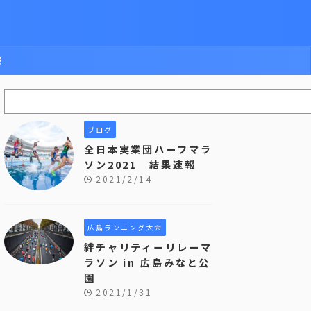
報
ブログ
全日本実業団ハーフマラ
ソン2021 結果速報
2021/2/14
広島ランニング大会
絆チャリティーリレーマ
ラソン in 広島みなと公
園
2021/1/31