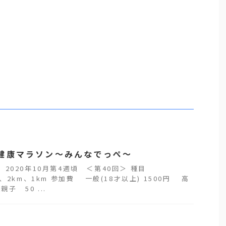
健康マラソン～みんなでっぺ～
 2020年10月第4週頃 ＜第40回＞ 種目
m、2km、1km 参加費 一般(18才以上) 1500円 高
子 50 ...