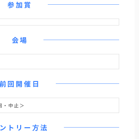
参加賞
会場
前回開催日
0回・中止＞
ントリー方法