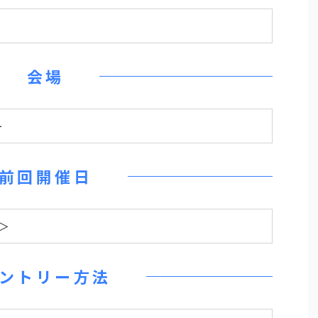
会場
ー
前回開催日
回＞
ントリー方法