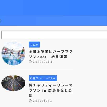
報
ブログ
全日本実業団ハーフマラ
ソン2021 結果速報
2021/2/14
広島ランニング大会
絆チャリティーリレーマ
ラソン in 広島みなと公
園
2021/1/31