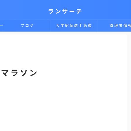
ランサーチ
一
ブログ
大学駅伝選手名鑑
管理者情
トマラソン