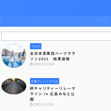
報
ブログ
全日本実業団ハーフマラ
ソン2021 結果速報
2021/2/14
広島ランニング大会
絆チャリティーリレーマ
ラソン in 広島みなと公
園
2021/1/31