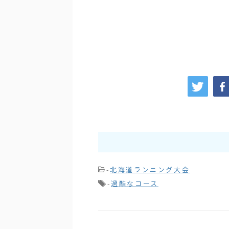
-
北海道ランニング大会
-
過酷なコース