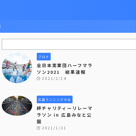
報
ブログ
全日本実業団ハーフマラ
ソン2021 結果速報
2021/2/14
広島ランニング大会
絆チャリティーリレーマ
ラソン in 広島みなと公
園
2021/1/31