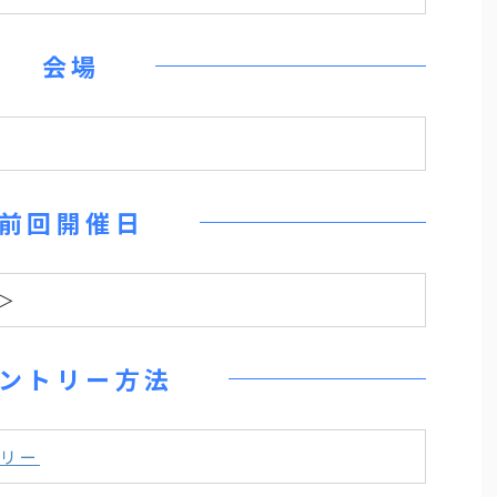
会場
前回開催日
回＞
ントリー方法
リー