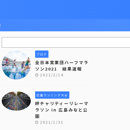
報
ブログ
全日本実業団ハーフマラ
ソン2021 結果速報
2021/2/14
広島ランニング大会
絆チャリティーリレーマ
ラソン in 広島みなと公
園
2021/1/31