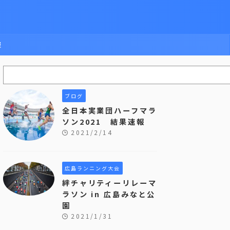
報
ブログ
全日本実業団ハーフマラ
ソン2021 結果速報
2021/2/14
広島ランニング大会
絆チャリティーリレーマ
ラソン in 広島みなと公
園
2021/1/31