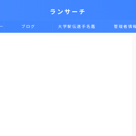
ランサーチ
一
ブログ
大学駅伝選手名鑑
管理者情