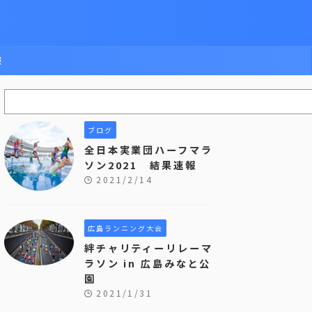
報
ブログ
全日本実業団ハーフマラ
ソン2021 結果速報
2021/2/14
広島ランニング大会
絆チャリティーリレーマ
ラソン in 広島みなと公
園
2021/1/31