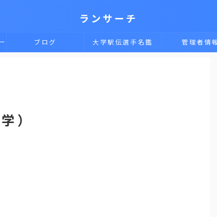
ランサーチ
一
ブログ
大学駅伝選手名鑑
管理者情
大学）