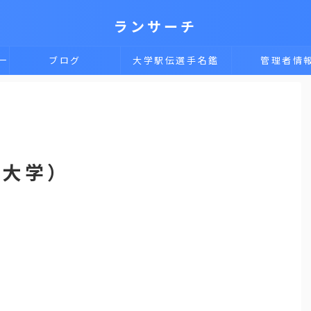
ランサーチ
一
ブログ
大学駅伝選手名鑑
管理者情
海大学）