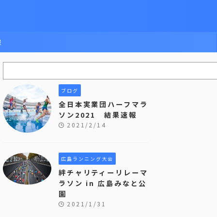
報
ブログ
全日本実業団ハーフマラ
ソン2021 結果速報
2021/2/14
広島ランニング大会
絆チャリティーリレーマ
ラソン in 広島みなと公
園
2021/1/31