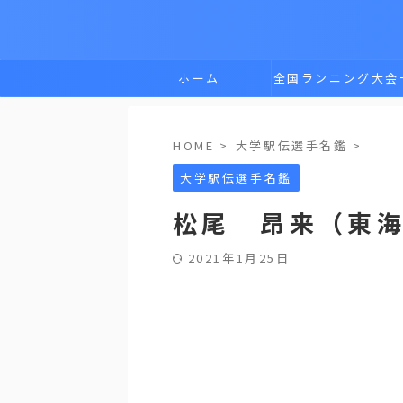
ホーム
全国ランニング大会
覧
HOME
>
大学駅伝選手名鑑
>
大学駅伝選手名鑑
松尾 昂来（東
2021年1月25日