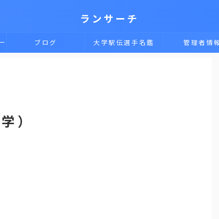
ランサーチ
一
ブログ
大学駅伝選手名鑑
管理者情
大学）