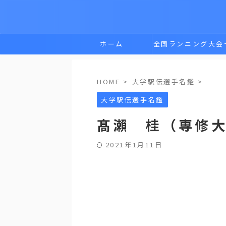
ホーム
全国ランニング大会
覧
HOME
>
大学駅伝選手名鑑
>
大学駅伝選手名鑑
髙瀨 桂（専修
2021年1月11日