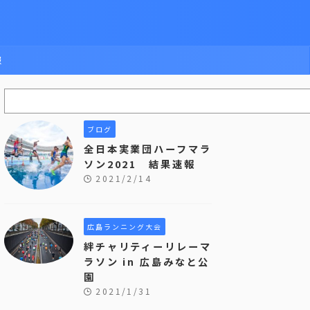
報
ブログ
全日本実業団ハーフマラ
ソン2021 結果速報
2021/2/14
広島ランニング大会
絆チャリティーリレーマ
ラソン in 広島みなと公
園
2021/1/31