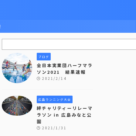
報
ブログ
全日本実業団ハーフマラ
ソン2021 結果速報
2021/2/14
広島ランニング大会
絆チャリティーリレーマ
ラソン in 広島みなと公
園
2021/1/31