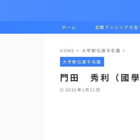
ホーム
全国ランニング大会
覧
HOME
>
大学駅伝選手名鑑
>
大学駅伝選手名鑑
門田 秀利（國
2021年1月11日