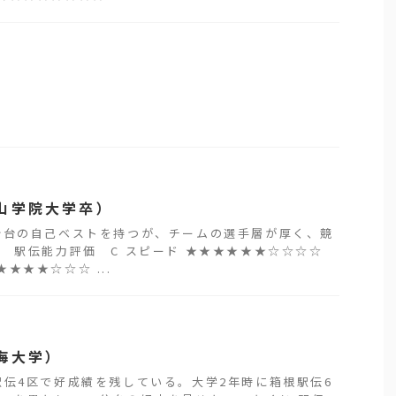
山学院大学卒）
分台の自己ベストを持つが、チームの選手層が厚く、競
 駅伝能力評価 C スピード ★★★★★★☆☆☆☆
★★★☆☆☆ ...
海大学）
伝4区で好成績を残している。大学2年時に箱根駅伝6