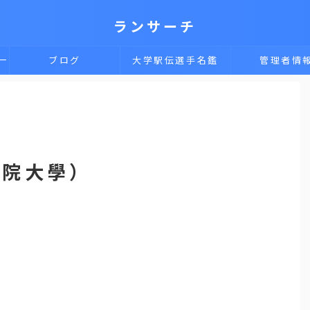
ランサーチ
一
ブログ
大学駅伝選手名鑑
管理者情
學院大學）