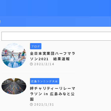
報
ブログ
全日本実業団ハーフマラ
ソン2021 結果速報
2021/2/14
広島ランニング大会
絆チャリティーリレーマ
ラソン in 広島みなと公
園
2021/1/31