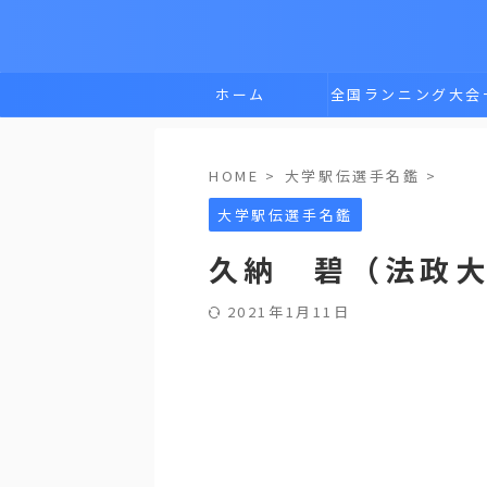
ホーム
全国ランニング大会
覧
HOME
>
大学駅伝選手名鑑
>
大学駅伝選手名鑑
久納 碧（法政
2021年1月11日