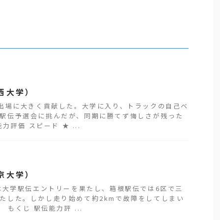
西大学）
出場に大きく貢献した。大学に入り、トラックの自己ベ
駅伝予選会に挑んだが、同期に勝てず悔しさが残った
評価 スピード ★ ...
京大学）
大学駅伝エントリーを果たし、箱根駅伝では6区で三
たした。しかし走り始めて約2kmで故障をしてしまい
もくじ 駅伝能力評 ...