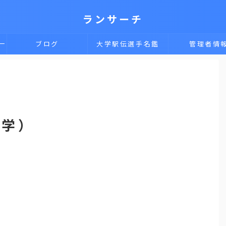
ランサーチ
一
ブログ
大学駅伝選手名鑑
管理者情
大学）