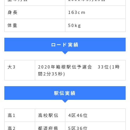
身長
163cm
体重
50kg
ロード実績
大3
2020年箱根駅伝予選会 33位(1時
間2分35秒)
駅伝実績
高1
高校駅伝
4区46位
高2
都道府県
5区36位