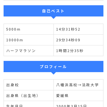
自己ベスト
5000m
14分31秒52
10000m
29分34秒09
ハーフマラソン
1時間2分35秒
プロフィール
出身校
八幡浜高校→法政大学
出身県（出生地）
愛媛県
生年月日
2000年3月15日