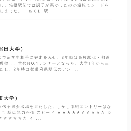
し、箱根駅伝では調子が悪かったのか逆転でシードを
まった。 もくじ 駅 ...
稲田大学）
伝で留学生相手に好走をみせ、3年時は高校駅伝・都道
獲得し、世代NO.1ランナーとなった。大学1年から三
たし、2年時は都道府県駅伝のアン ...
価大学）
駅伝予選会出場を果たした。しかし本戦エントリーはな
じ 駅伝能力評価 スピード ★★★★★☆☆☆☆☆ ５
☆☆☆☆☆ ４ ...