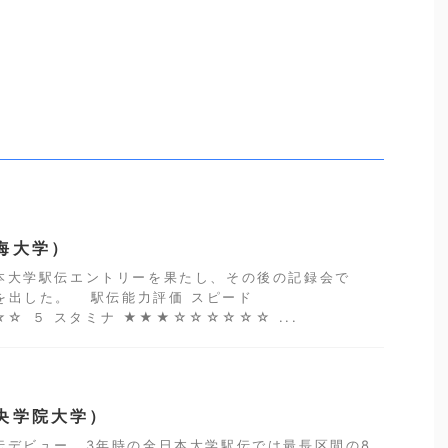
海大学）
本大学駅伝エントリーを果たし、その後の記録会で
トを出した。 駅伝能力評価 スピード
☆ ５ スタミナ ★★★☆☆☆☆☆☆ ...
央学院大学）
デビュー。3年時の全日本大学駅伝では最長区間の8