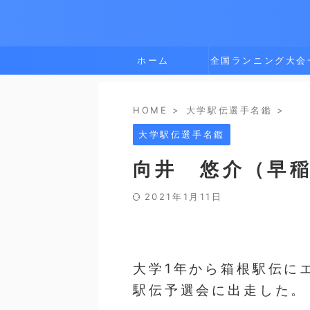
ホーム
全国ランニング大会
覧
HOME
>
大学駅伝選手名鑑
>
大学駅伝選手名鑑
向井 悠介（早
2021年1月11日
大学1年から箱根駅伝に
駅伝予選会に出走した。