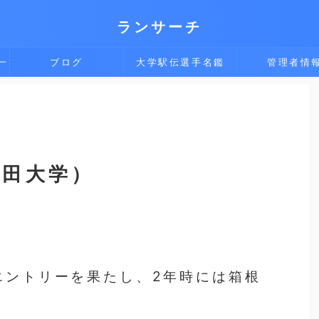
ランサーチ
一
ブログ
大学駅伝選手名鑑
管理者情
稲田大学）
エントリーを果たし、2年時には箱根