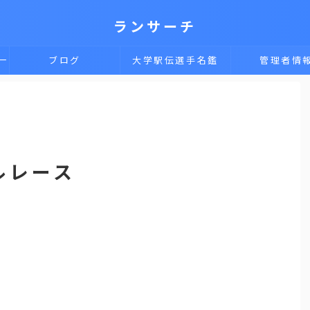
ランサーチ
一
ブログ
大学駅伝選手名鑑
管理者情
ルレース