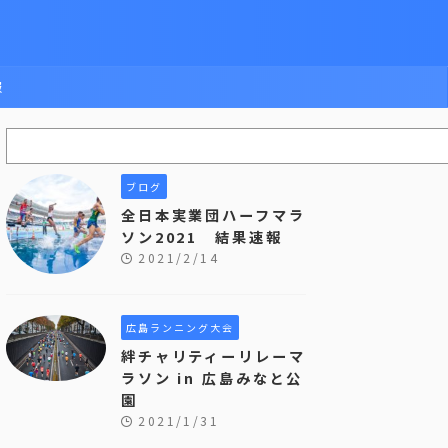
報
ブログ
全日本実業団ハーフマラ
ソン2021 結果速報
2021/2/14
広島ランニング大会
絆チャリティーリレーマ
ラソン in 広島みなと公
園
2021/1/31