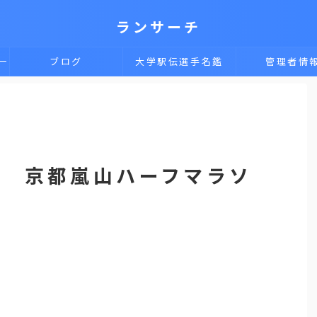
ランサーチ
一
ブログ
大学駅伝選手名鑑
管理者情
典 京都嵐山ハーフマラソ