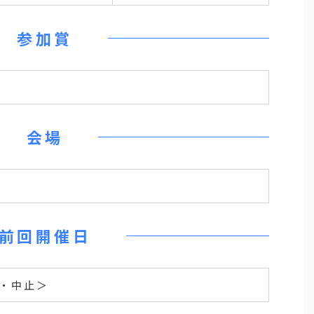
参加賞
会場
前回開催日
回・中止＞