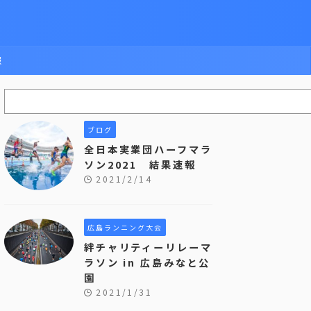
報
ブログ
全日本実業団ハーフマラ
ソン2021 結果速報
2021/2/14
広島ランニング大会
絆チャリティーリレーマ
ラソン in 広島みなと公
園
2021/1/31