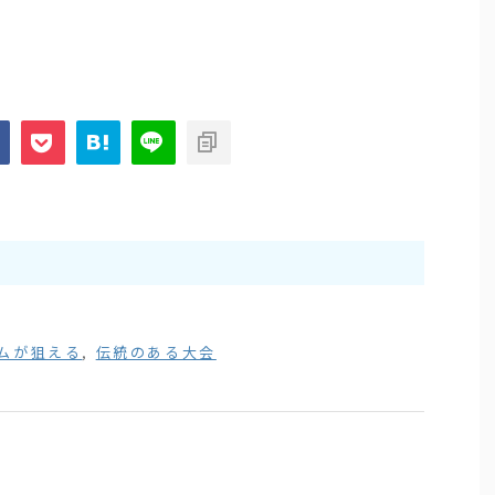
ムが狙える
,
伝統のある大会