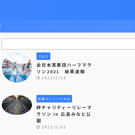
報
ブログ
全日本実業団ハーフマラ
ソン2021 結果速報
2021/2/14
広島ランニング大会
絆チャリティーリレーマ
ラソン in 広島みなと公
園
2021/1/31