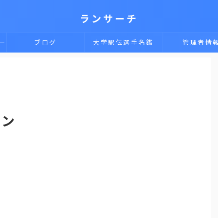
ランサーチ
一
ブログ
大学駅伝選手名鑑
管理者情
ソン