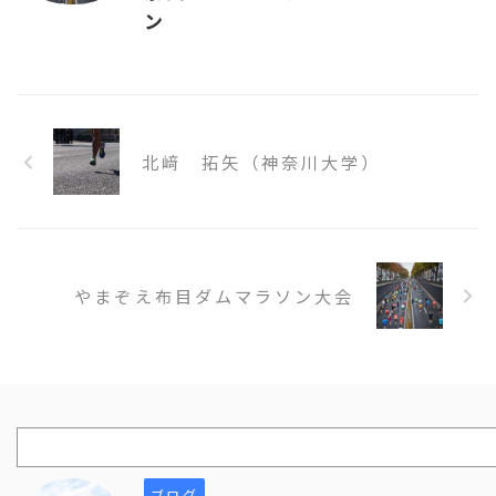
ン
北﨑 拓矢（神奈川大学）
やまぞえ布目ダムマラソン大会
ブログ