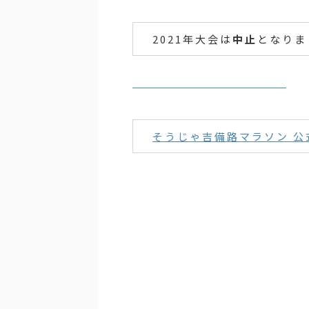
2021年大会は
中止
となりま
そうじゃ吉備路マラソン 公