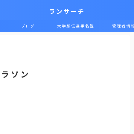
ランサーチ
一
ブログ
大学駅伝選手名鑑
管理者情
マラソン