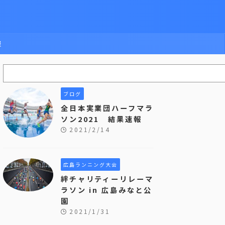
報
ブログ
全日本実業団ハーフマラ
ソン2021 結果速報
2021/2/14
広島ランニング大会
絆チャリティーリレーマ
ラソン in 広島みなと公
園
2021/1/31