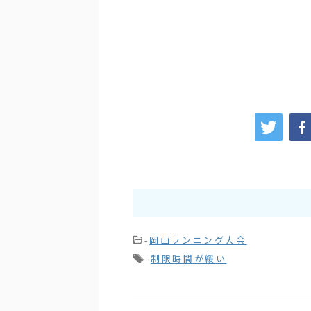
-
岡山ランニング大会
-
制限時間が緩い