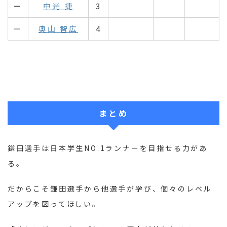
ー
中光 捷
3
ー
奥山 智広
4
まとめ
鎌田選手は日本学生NO.1ランナーを目指せる力があ
る。
だからこそ鎌田選手から他選手が学び、個々のレベル
アップを図ってほしい。