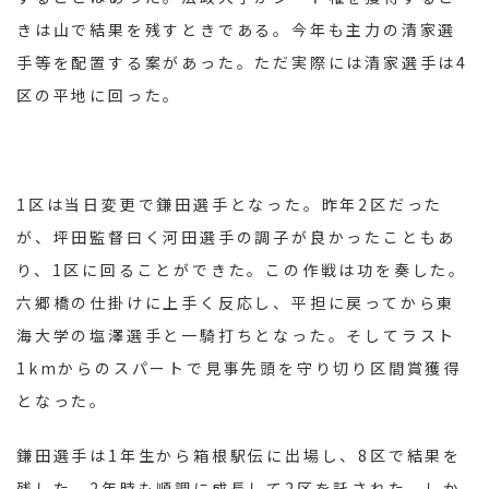
きは山で結果を残すときである。今年も主力の清家選
手等を配置する案があった。ただ実際には清家選手は4
区の平地に回った。
1区は当日変更で鎌田選手となった。昨年2区だった
が、坪田監督曰く河田選手の調子が良かったこともあ
り、1区に回ることができた。この作戦は功を奏した。
六郷橋の仕掛けに上手く反応し、平担に戻ってから東
海大学の塩澤選手と一騎打ちとなった。そしてラスト
1kmからのスパートで見事先頭を守り切り区間賞獲得
となった。
鎌田選手は1年生から箱根駅伝に出場し、8区で結果を
残した。2年時も順調に成長して2区を託された。しか