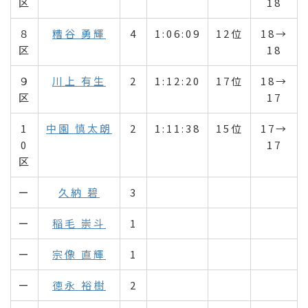
区
18
８
糟谷 勇輝
4
1:06:09
12位
18→
区
18
９
川上 有生
2
1:12:20
17位
18→
区
17
1
中園 慎太朗
2
1:11:38
15位
17→
0
17
区
ー
久納 碧
3
ー
稲毛 崇斗
1
ー
宗像 直輝
1
ー
徳永 裕樹
2