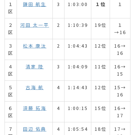
１
鎌田 航生
3
1:03:00
１位
１
区
２
河田 太一平
2
1:10:39
19位
１
区
→16
３
松本 康汰
2
1:04:43
12位
16→
区
16
４
清家 陸
3
1:04:09
11位
16→
区
15
５
古海 航
4
1:14:43
12位
15→
区
16
６
須藤 拓海
4
1:00:15
15位
16→
区
17
７
田辺 佑典
4
1:05:54
18位
17→