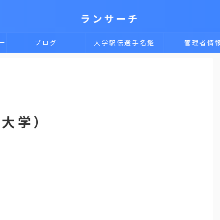
ランサーチ
一
ブログ
大学駅伝選手名鑑
管理者情
価大学）