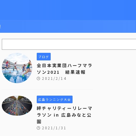
報
ブログ
全日本実業団ハーフマラ
ソン2021 結果速報
2021/2/14
広島ランニング大会
絆チャリティーリレーマ
ラソン in 広島みなと公
園
2021/1/31