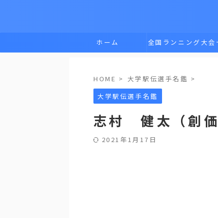
ホーム
全国ランニング大会
覧
HOME
>
大学駅伝選手名鑑
>
大学駅伝選手名鑑
志村 健太（創
2021年1月17日