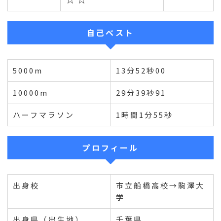
自己ベスト
5000m
13分52秒00
10000m
29分39秒91
ハーフマラソン
1時間1分55秒
プロフィール
出身校
市立船橋高校→駒澤大
学
出身県（出生地）
千葉県