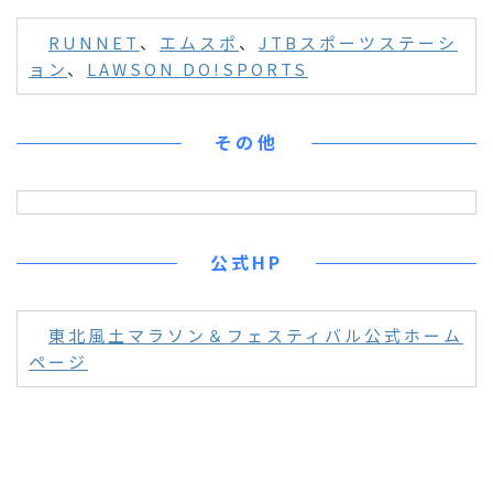
RUNNET
、
エムスポ
、
JTBスポーツステーシ
ョン
、
LAWSON DO!SPORTS
その他
公式HP
東北風土マラソン＆フェスティバル公式ホーム
ページ