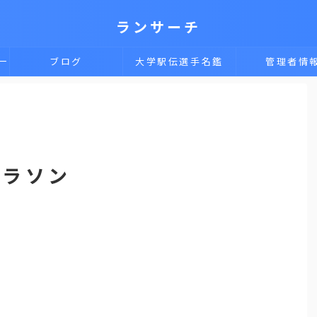
ランサーチ
一
ブログ
大学駅伝選手名鑑
管理者情
マラソン