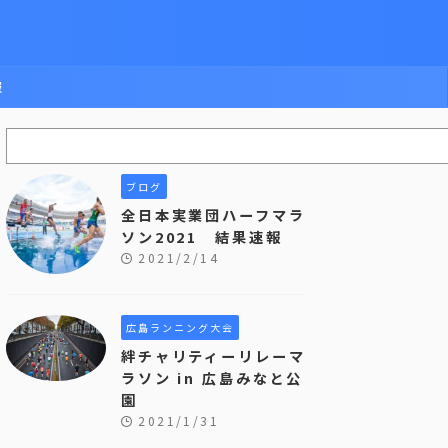
報
ブログ
全日本実業団ハーフマラ
ソン2021 結果速報
2021/2/14
広島ランニング大会
絆チャリティーリレーマ
ラソン in 広島みなと公
園
2021/1/31