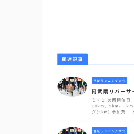
関連記事
宮城ランニング大会
阿武隈リバーサ
もくじ 次回開催日
10km、5km、3k
グ(5km) 参加費 ハ
宮城ランニング大会