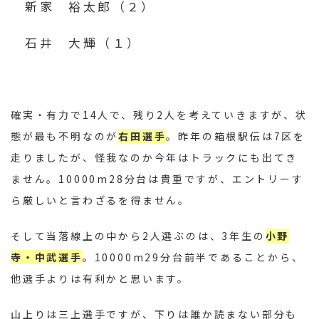
新家 裕太郎（２）
石井 大輝（１）
確実・有力で14人で、残り2人を考えていきますが、状
態が最も不明なのが
右田選手
。昨年の箱根駅伝は7区を
走りましたが、怪我なのか今年はトラックにも出てき
ません。10000m28分台は貴重ですが、エントリーす
ら厳しいと言わざるを得ません。
そして当落線上の中から2人選ぶのは、3年生の
小野
寺・中武選手
。10000m29分台前半であることから、
他選手よりは有利かと思います。
山上りは三上選手ですが、下りは誰か読まない部分も