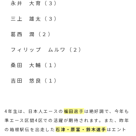
永井 大育（３）
三上 雄太（３）
葛西 潤（２）
フィリップ ムルワ（２）
桑田 大輔（１）
吉田 悠良（１）
4年生は、日本人エースの
福田
選手
は絶好調で、今年も
準エース区間4区での活躍が期待されます。また、昨年
の箱根駅伝を出走した
石津・原富・鈴木選手
はエント