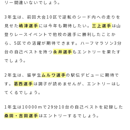
リー間違いないでしょう。
3年生は、前回大会10区で逆転のシード内への走りを
見せた
嶋津選手
には今年も期待したい。
三上選手
は山
登りレースイベントで他校の選手に勝利したことか
ら、5区での活躍が期待できます。ハーフマラソン3分
台の自己ベストを持つ
永井選手
もエントリーを果たす
でしょう。
2年生は、留学生
ムルワ選手
の駅伝デビューに期待で
す。
葛西選手
は調子が読めませんが、エントリーはし
てくるでしょう。
1年生は10000mで29分10台の自己ベストを記録した
桑田・吉田選手
はエントリーするでしょう。